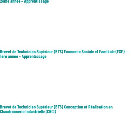
2ème année – Apprentissage
Le BTS ESF (économie sociale familiale) forme à une multitude de
métiers qui nécessitent une expertise dans les domaines de la vie
quotidienne : alimentation, santé, budget, consommation,
environnement, énergie, habitat pour accompagner et conseiller les
personnes en...
Brevet de Technicien Supérieur (BTS) Economie Sociale et Familiale (ESF) –
1ère année – Apprentissage
Le BTS ESF (économie sociale familiale) forme à une multitude de
métiers qui nécessitent une expertise dans les domaines de la vie
quotidienne : alimentation, santé, budget, consommation,
environnement, énergie, habitat pour accompagner et conseiller les
personnes en...
Brevet de Technicien Supérieur (BTS) Conception et Réalisation en
Chaudronnerie Industrielle (CRCI)
Le BTS CRCI (Conception et Réalisation en Chaudronnerie
Industrielle) forme en 2 ans des techniciens capables de concevoir,
fabriquer et contrôler des structures métalliques. Alliant dessin