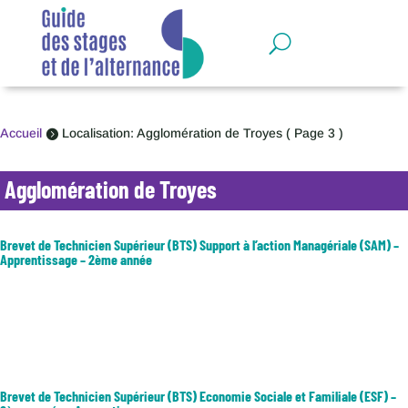
Panneau de gestion des cookies
Accueil
Localisation: Agglomération de Troyes
( Page 3 )

Agglomération de Troyes
Brevet de Technicien Supérieur (BTS) Support à l’action Managériale (SAM) –
Apprentissage – 2ème année
Le BTS support à l’action managériale développe des compétences
relationnelles, organisationnelles et administratives dans le but de
former des professionnels capables de soutenir l'action d'un dirigeant
dans différents domaines, tels que les ressources humaines, le...
Brevet de Technicien Supérieur (BTS) Economie Sociale et Familiale (ESF) –