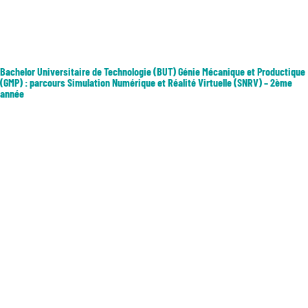
part, et de pilotage de l’espace de vente d’autre part, il vise à former à
la gestion de l’espace de vente. Les débouchés professionnels :...
Bachelor Universitaire de Technologie (BUT) Génie Mécanique et Productique
(GMP) : parcours Simulation Numérique et Réalité Virtuelle (SNRV) – 2ème
année
Ce parcours a pour objectif de former des techniciens généralistes
dans le domaine de la mécanique et ayant une préparation
supplémentaire à la mise en œuvre des outils numériques de la
simulation avancée, de la réalité virtuelle et augmentée jusqu’au
jumeau...
« Entrées précédentes
Entrées suivantes »