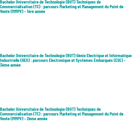
Bachelor Universitaire de Technologie (BUT) Techniques de
Commercialisation (TC) : parcours Marketing et Management du Point de
Vente (MMPV) – 1ère année
En axant la formation sur les deux dimensions majeures du
management du point de vente, la fonction d’animation d’équipe d’une
part, et de pilotage de l’espace de vente d’autre part, il vise à former à
la gestion de l’espace de vente. Les débouchés professionnels :...
Bachelor Universitaire de Technologie (BUT) Génie Electrique et Informatique
Industrielle (GEII) : parcours Electronique et Systèmes Embarqués (ESE) –
3ème année
La formation a pour objectif d’analyser, concevoir et réaliser des
systèmes communicants. En entreprise, les diplômés seront appelés à
encadrer des équipes de techniciens et à travailler en collaboration
avec des ingénieurs afin d’intégrer, de programmer, d’installer,...
Bachelor Universitaire de Technologie (BUT) Techniques de
Commercialisation (TC) : parcours Marketing et Management du Point de
Vente (MMPV) – 2ème année
En axant la formation sur les deux dimensions majeures du
management du point de vente, la fonction d’animation d’équipe d’une