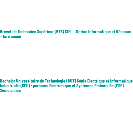
industriel, fabrication, soudage et gestion de production, il mène à
des...
Brevet de Technicien Supérieur (BTS) CIEL – Option Informatique et Réseaux
– 1ère année
Le BTS CIEL (cybersécurité, informatique et réseaux, électronique)
option A informatique et réseaux, forme à l'étude, à la conception, à
l'exploitation et à la maintenance de réseaux informatiques ainsi qu'à
la valorisation de la donnée et à la sécurité informatique...
Bachelor Universitaire de Technologie (BUT) Génie Electrique et Informatique
Industrielle (GEII) : parcours Electronique et Systèmes Embarqués (ESE) –
2ème année
La formation a pour objectif d’analyser, concevoir et réaliser des
systèmes communicants. En entreprise, les diplômés seront appelés à
encadrer des équipes de techniciens et à travailler en collaboration
avec des ingénieurs afin d’intégrer, de programmer, d’installer,...