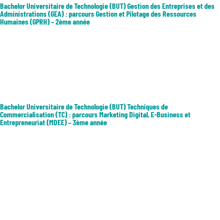
Bachelor Universitaire de Technologie (BUT) Gestion des Entreprises et des
Administrations (GEA) : parcours Gestion et Pilotage des Ressources
Humaines (GPRH) – 2ème année
Les débouchés professionnels : Assistant/gestionnaire de paie,
Assistant/gestionnaire de formation ou de recrutement,
Assistant/gestionnaire d’administration du personnel, Gestionnaire de
carrières, Chargé de recrutement, Chargé de RH, Conseiller en emploi
et...
Bachelor Universitaire de Technologie (BUT) Techniques de
Commercialisation (TC) : parcours Marketing Digital, E-Business et
Entrepreneuriat (MDEE) – 3ème année
Le parcours vise à former aux activités commerciales digitales en
développant des compétences dans le pilotage et la gestion de ces
activités d’une part, et dans le développement d’un projet commercial
digital pouvant mener à la création d’une start-up d’autre part....
« Entrées précédentes