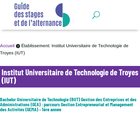
Panneau de gestion des cookies
Accueil
Établissement: Institut Universitaire de Technologie de

Troyes (IUT)
Institut Universitaire de Technologie de Troyes
(IUT)
Bachelor Universitaire de Technologie (BUT) Gestion des Entreprises et des
Administrations (GEA) : parcours Gestion Entrepreneuriat et Management
des Activités (GEMA) – 1ère année
Formation de gestion polyvalente dans les différents champs du
management des organisations et de l'entrepreneuriat. L'apprenant se
forme à la création ou à la reprise d'activité, ou à seconder le dirigeant
d'une TPE ou PME. Dans les grandes organisations, il est...