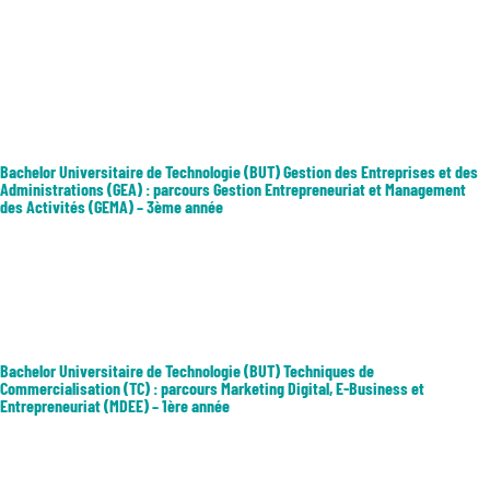
Ce parcours met l’accent sur la conception de support de
communication et la prise en compte de l’expérience utilisateur. Les
débouchés professionnels : Chargés de communication numérique,
UX Designer, Rédacteur Web, Community manager, Spécialiste du
référencement sur...
Bachelor Universitaire de Technologie (BUT) Gestion des Entreprises et des
Administrations (GEA) : parcours Gestion Entrepreneuriat et Management
des Activités (GEMA) – 3ème année
Formation de gestion polyvalente dans les différents champs du
management des organisations et de l'entrepreneuriat. L'apprenant se
forme à la création ou à la reprise d'activité, ou à seconder le dirigeant
d'une TPE ou PME. Dans les grandes organisations, il est...
Bachelor Universitaire de Technologie (BUT) Techniques de
Commercialisation (TC) : parcours Marketing Digital, E-Business et
Entrepreneuriat (MDEE) – 1ère année
Le parcours vise à former aux activités commerciales digitales en
développant des compétences dans le pilotage et la gestion de ces
activités d’une part, et dans le développement d’un projet commercial