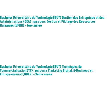
digital pouvant mener à la création d’une start-up d’autre part....
Bachelor Universitaire de Technologie (BUT) Gestion des Entreprises et des
Administrations (GEA) : parcours Gestion et Pilotage des Ressources
Humaines (GPRH) – 1ère année
Les débouchés professionnels : Assistant/gestionnaire de paie,
Assistant/gestionnaire de formation ou de recrutement,
Assistant/gestionnaire d’administration du personnel, Gestionnaire de
carrières, Chargé de recrutement, Chargé de RH, Conseiller en emploi
et...
Bachelor Universitaire de Technologie (BUT) Techniques de
Commercialisation (TC) : parcours Marketing Digital, E-Business et
Entrepreneuriat (MDEE) – 2ème année
Le parcours vise à former aux activités commerciales digitales en
développant des compétences dans le pilotage et la gestion de ces
activités d’une part, et dans le développement d’un projet commercial
digital pouvant mener à la création d’une start-up d’autre part....