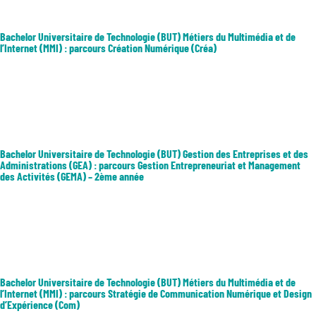
Bachelor Universitaire de Technologie (BUT) Métiers du Multimédia et de
l’Internet (MMI) : parcours Création Numérique (Créa)
Ce parcours est consacré à l’expression d’un message sur différents
médias, sous la forme de création graphique, de production écrite ou
encore de contenus multimédia. Les débouchés professionnels : Web-
designer, Graphiste, Motion-designer ou Réalisateur multimédia....
Bachelor Universitaire de Technologie (BUT) Gestion des Entreprises et des
Administrations (GEA) : parcours Gestion Entrepreneuriat et Management
des Activités (GEMA) – 2ème année
Formation de gestion polyvalente dans les différents champs du
management des organisations et de l'entrepreneuriat. L'apprenant se
forme à la création ou à la reprise d'activité, ou à seconder le dirigeant
d'une TPE ou PME. Dans les grandes organisations, il est...
Bachelor Universitaire de Technologie (BUT) Métiers du Multimédia et de
l’Internet (MMI) : parcours Stratégie de Communication Numérique et Design
d’Expérience (Com)