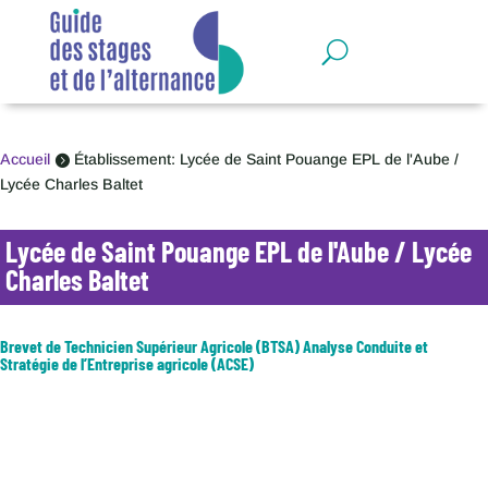
Panneau de gestion des cookies
Accueil
Établissement: Lycée de Saint Pouange EPL de l'Aube /

Lycée Charles Baltet
Lycée de Saint Pouange EPL de l'Aube / Lycée
Charles Baltet
Brevet de Technicien Supérieur Agricole (BTSA) Analyse Conduite et
Stratégie de l’Entreprise agricole (ACSE)
Le BTSA ACSE est une formation méthodologique à la gestion de
l'exploitation agricole. Les activités professionnelles susceptibles d'être
confiées à des techniciens supérieurs sont très diverses, de sorte que
la formation doit les préparer à des situations évolutives....