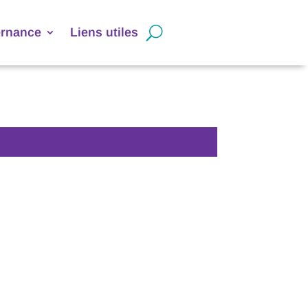
ernance
Liens utiles
guide-stage-alternance.fr/