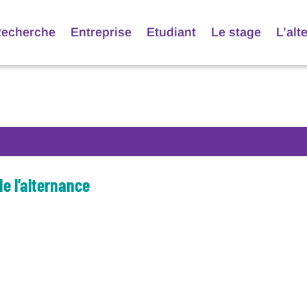
echerche
Entreprise
Etudiant
Le stage
L’alt
e l’alternance
le à partir du vendredi 9 novembre 2018 sur le site internet du guide : 