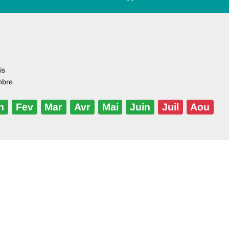
is
mbre
n
Fev
Mar
Avr
Mai
Juin
Juil
Aou