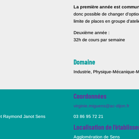
La première année est commun
donc possible de changer d’opti
limite de places en groupe d’ateli
Deuxième année :
32h de cours par semaine
Domaine
Industrie, Physique-Mécanique-M
Coordonnées
virginie.miguens@ac-dijon.fr
 et Raymond Janot Sens
03 86 95 72 21
Localisation de l’établiss
Agglomération de Sens