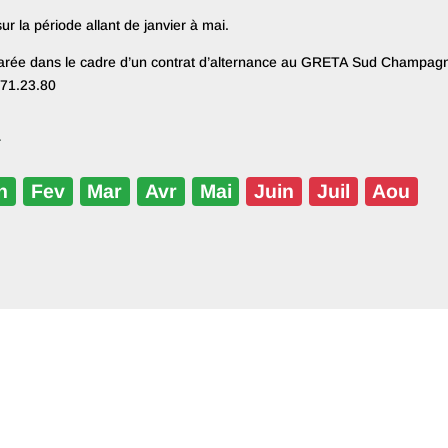
r la période allant de janvier à mai.
arée dans le cadre d’un contrat d’alternance au GRETA Sud Champagne
71.23.80
r
n
Fev
Mar
Avr
Mai
Juin
Juil
Aou