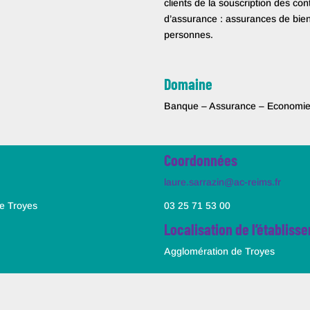
clients de la souscription des con
d’assurance : assurances de bien
personnes.
Domaine
Banque – Assurance – Economie 
Coordonnées
laure.sarrazin@ac-reims.fr
e Troyes
03 25 71 53 00
Localisation de l’établiss
Agglomération de Troyes