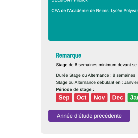
BELMONT Franck
CFA de l’Académie de Reims, Lycée Polyva
Remarque
Stage de 8 semaines minimum devant se dé
Durée Stage ou Alternance : 8 semaines
Stage ou Alternance débutant en : Janvie
Période de stage :
Sep
Oct
Nov
Dec
Ja
Année d’étude précédente