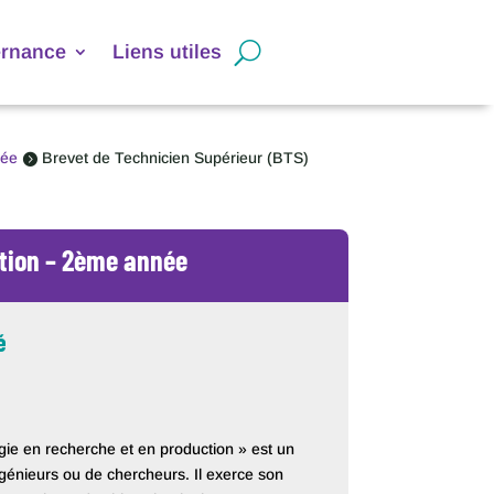
ernance
Liens utiles
née
Brevet de Technicien Supérieur (BTS)

ction – 2ème année
é
gie en recherche et en production » est un
ngénieurs ou de chercheurs. Il exerce son