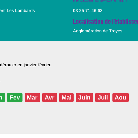
franck.belmont@ac-reims.fr
lent Les Lombards
03 25 71 46 63
Localisation de l’établiss
Agglomération de Troyes
rouler en janvier-février.
r
n
Fev
Mar
Avr
Mai
Juin
Juil
Aou