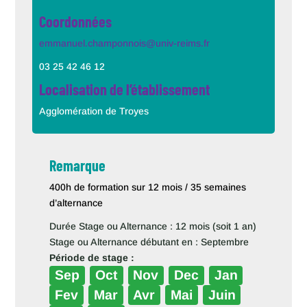
Coordonnées
emmanuel.champonnois@univ-reims.fr
03 25 42 46 12
Localisation de l’établissement
Agglomération de Troyes
Remarque
400h de formation sur 12 mois / 35 semaines
d’alternance
Durée Stage ou Alternance : 12 mois (soit 1 an)
Stage ou Alternance débutant en : Septembre
Période de stage :
Sep
Oct
Nov
Dec
Jan
Fev
Mar
Avr
Mai
Juin