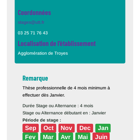
Coordonnées
stages@utt.fr
03 25 71 76 43
Localisation de l’établissement
Agglomération de Troyes
Remarque
Thèse professionnelle de 4 mois minimum à
effectuer dès Janvier.
Durée Stage ou Alternance : 4 mois
Stage ou Alternance débutant en : Janvier
Période de stage :
Sep
Oct
Nov
Dec
Jan
Fev
Mar
Avr
Mai
Juin