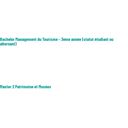
Admission Post-Bac +3 Le programme se déroule sur 2 années et est
accessible sur concours aux étudiants ayant validé 3 années
d’enseignement supérieur. Il permet l’obtention d’un diplôme Master
en management avec une spécialisation "Innovation in tourism" qui...
Bachelor Management du Tourisme – 3ème année (statut étudiant ou
alternant)
Formation des futurs managers et dirigeants de l’industrie du tourisme
désireux d’intégrer le monde du tourisme, des loisirs et de
l’événementiel. Postes dans les secteurs du tourisme d’affaires et
événementiel, dans la production et distribution de voyages et de...
Master 2 Patrimoine et Musées
2eme année de Master 2 parcours : • Patrimoine et médiation
culturelle • Valorisation des patrimoines textuels : du manuscrit au
numérique Métiers touchant au patrimoine dans les collectivités
locales, territoriales, les entreprises et institutions culturelles, les...