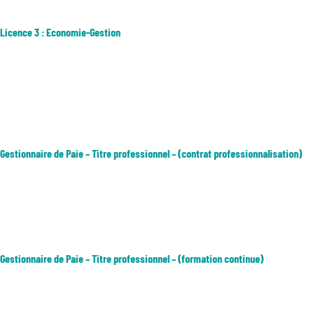
Licence 3 : Economie-Gestion
Cette formation permet d’appréhender : • les concepts de l’économie
(microéconomie, macroéconomie et politiques économiques, monnaie
et finance) pour comprendre les enjeux de la politique et de la
régulation économique ; • l’analyse des organisations et du
management...
Gestionnaire de Paie – Titre professionnel – (contrat professionnalisation)
Objectif : Obtenir le Titre Professionnel Gestionnaire de Paie (niveau
III) et d'accéder à l'emploi. Les types d’emplois accessibles sont les
suivants : Gestionnaire de paie Gestionnaire paie et administration du
personnel Collaborateur (trice) paie Comptable...
Gestionnaire de Paie – Titre professionnel – (formation continue)
Objectif : Obtenir le Titre Professionnel Gestionnaire de Paie (niveau
III) et d'accéder à l'emploi. Les types d’emplois accessibles sont les
suivants : Gestionnaire de paie Gestionnaire paie et administration du