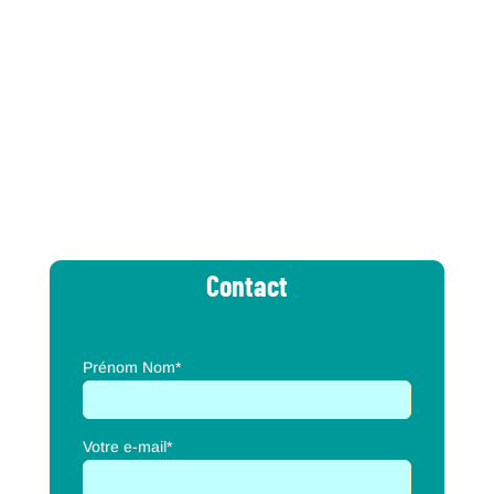
personnel Collaborateur (trice) paie Comptable...
« Entrées précédentes
Contact
Prénom Nom*
Votre e-mail*