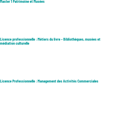
Master 1 Patrimoine et Musées
1ere année de Master 2 parcours : • Patrimoine et médiation culturelle
• Valorisation des patrimoines textuels : du manuscrit au numérique
Métiers touchant au patrimoine dans les collectivités locales,
territoriales, les entreprises et institutions culturelles, les...
Licence professionnelle : Métiers du livre – Bibliothèques, musées et
médiation culturelle
Former des professionnels des institutions culturelles (médiathèques,
musées, centres culturels, archives…). Cette formation accorde une
attention particulière à l’enseignement des nouvelles technologies et
ressources numériques dans les métiers de la Culture. Ce...
Licence Professionnelle : Management des Activités Commerciales
Cette formation doit permettre aux étudiants titulaires de la licence
professionnelle d’animer un réseau commercial, d’analyser
l’environnement de l’entreprise, ses enjeux et ses perspectives, de
gérer un projet commercial, de prospecter un nouveau portefeuille
client...